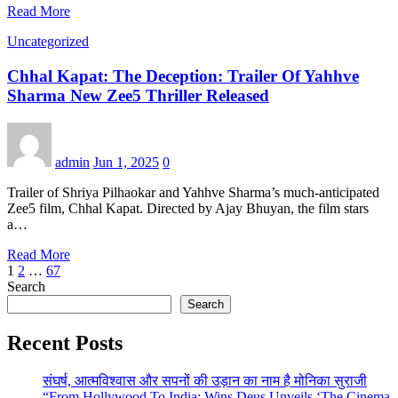
Read More
Uncategorized
Chhal Kapat: The Deception: Trailer Of Yahhve
Sharma New Zee5 Thriller Released
admin
Jun 1, 2025
0
Trailer of Shriya Pilhaokar and Yahhve Sharma’s much-anticipated
Zee5 film, Chhal Kapat. Directed by Ajay Bhuyan, the film stars
a…
Read More
Posts
1
2
…
67
Search
pagination
Search
Recent Posts
संघर्ष, आत्मविश्वास और सपनों की उड़ान का नाम है मोनिका सुराजी
“From Hollywood To India: Wins Deus Unveils ‘The Cinema