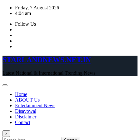
Skip
Friday, 7 August 2026
to
4:04 am
content
Follow Us
STARLANDNEWS.NET.IN
Latest National & International Trending News
Home
ABOUT Us
Entertainment News
Disavowal
Disclaimer
Contact
×