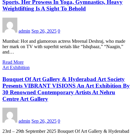
Sports, Her Prowess In Yoga, Gymnastics, Heavy
Weightlifting Is A Sight To Behold
admin
Sep 26, 2025
0
Mumbai: Hot and glamorous actress Mreenal Deshraj, who made
her mark on TV with superhit serials like “Ishqbaaz,” “Naagin,”
and…
Read More
Art Exhibition
Bouquet Of Art Gallery & Hyderabad Art Society
Presents VIBRANT VISIONS An Art Exhibition By
30 Renowned Contemporary Artists At Nehru
Centre Art Gallery
admin
Sep 26, 2025
0
23rd – 29th September 2025 Bouquet Of Art Gallery & Hyderabad