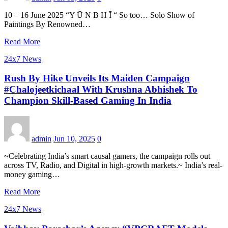
10 – 16 June 2025 “Y Ū N B H Ī “ So too… Solo Show of
Paintings By Renowned…
Read More
24x7 News
Rush By Hike Unveils Its Maiden Campaign
#Chalojeetkichaal With Krushna Abhishek To
Champion Skill-Based Gaming In India
admin
Jun 10, 2025
0
~Celebrating India’s smart causal gamers, the campaign rolls out
across TV, Radio, and Digital in high-growth markets.~ India’s real-
money gaming…
Read More
24x7 News