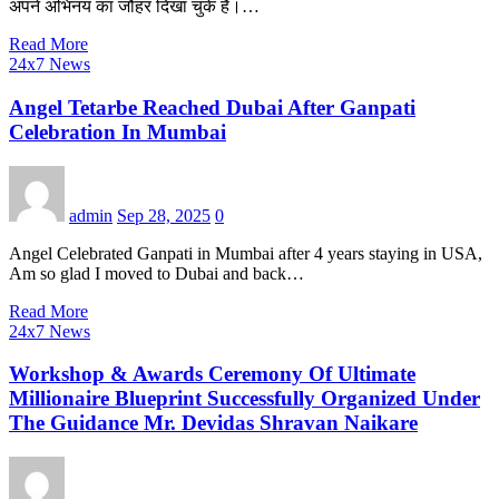
अपने अभिनय का जौहर दिखा चुके हैं।…
Read More
24x7 News
Angel Tetarbe Reached Dubai After Ganpati
Celebration In Mumbai
admin
Sep 28, 2025
0
Angel Celebrated Ganpati in Mumbai after 4 years staying in USA,
Am so glad I moved to Dubai and back…
Read More
24x7 News
Workshop & Awards Ceremony Of Ultimate
Millionaire Blueprint Successfully Organized Under
The Guidance Mr. Devidas Shravan Naikare