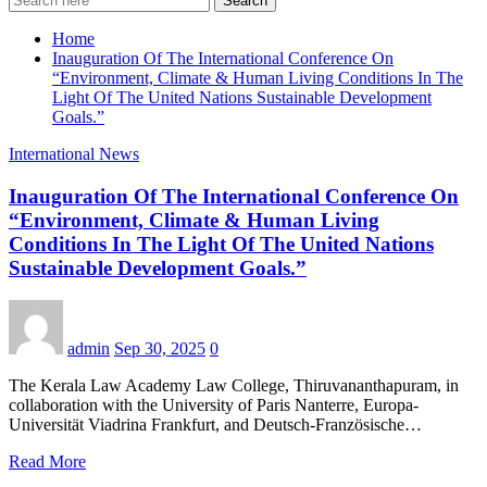
Search
Home
Inauguration Of The International Conference On
“Environment, Climate & Human Living Conditions In The
Light Of The United Nations Sustainable Development
Goals.”
International News
Inauguration Of The International Conference On
“Environment, Climate & Human Living
Conditions In The Light Of The United Nations
Sustainable Development Goals.”
admin
Sep 30, 2025
0
The Kerala Law Academy Law College, Thiruvananthapuram, in
collaboration with the University of Paris Nanterre, Europa-
Universität Viadrina Frankfurt, and Deutsch-Französische…
Read More