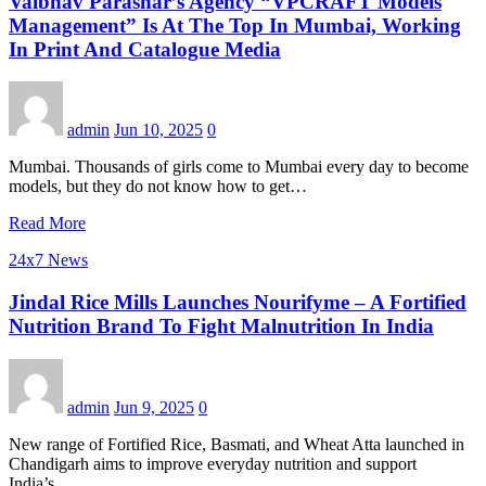
Vaibhav Parashar’s Agency “VPCRAFT Models
Management” Is At The Top In Mumbai, Working
In Print And Catalogue Media
admin
Jun 10, 2025
0
Mumbai. Thousands of girls come to Mumbai every day to become
models, but they do not know how to get…
Read More
24x7 News
Jindal Rice Mills Launches Nourifyme – A Fortified
Nutrition Brand To Fight Malnutrition In India
admin
Jun 9, 2025
0
New range of Fortified Rice, Basmati, and Wheat Atta launched in
Chandigarh aims to improve everyday nutrition and support
India’s…