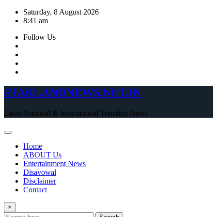
Skip
Saturday, 8 August 2026
to
8:41 am
content
Follow Us
STARLANDNEWS.NET.IN
Latest National & International Trending News
Home
ABOUT Us
Entertainment News
Disavowal
Disclaimer
Contact
×