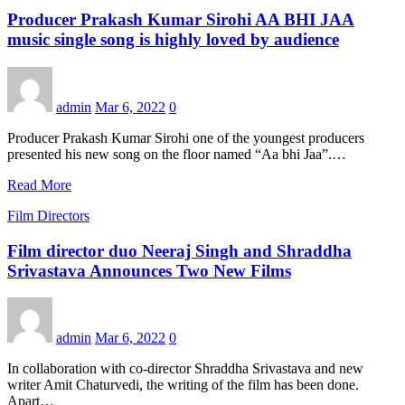
Producer Prakash Kumar Sirohi AA BHI JAA
music single song is highly loved by audience
admin
Mar 6, 2022
0
Producer Prakash Kumar Sirohi one of the youngest producers
presented his new song on the floor named “Aa bhi Jaa”.…
Read More
Film Directors
Film director duo Neeraj Singh and Shraddha
Srivastava Announces Two New Films
admin
Mar 6, 2022
0
In collaboration with co-director Shraddha Srivastava and new
writer Amit Chaturvedi, the writing of the film has been done.
Apart…