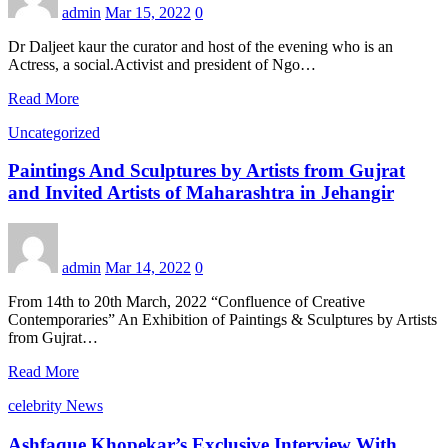
admin
Mar 15, 2022
0
Dr Daljeet kaur the curator and host of the evening who is an
Actress, a social.Activist and president of Ngo…
Read More
Uncategorized
Paintings And Sculptures by Artists from Gujrat
and Invited Artists of Maharashtra in Jehangir
admin
Mar 14, 2022
0
From 14th to 20th March, 2022 “Confluence of Creative
Contemporaries” An Exhibition of Paintings & Sculptures by Artists
from Gujrat…
Read More
celebrity News
Ashfaque Khopekar’s Exclusive Interview With