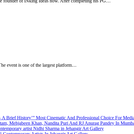
e founder of iNking Ideas now. After completing his PG…
The event is one of the largest platform…
A Brief History’” Most Cinematic And Professional Choice For Medi
utam, Mehjabeen Khan, Nandita Puri And RJ Anurag Pandey In Mumb
emporary artist Nidhi Sharma in Jehangir Art Gallery
 Contemporary Artists In Jehangir Art Gallery