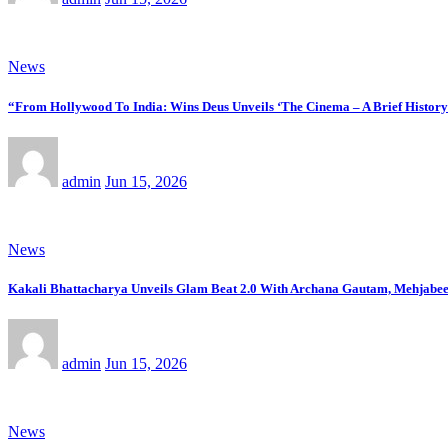
News
“From Hollywood To India: Wins Deus Unveils ‘The Cinema – A Brief History
admin
Jun 15, 2026
News
Kakali Bhattacharya Unveils Glam Beat 2.0 With Archana Gautam, Mehjabe
admin
Jun 15, 2026
News