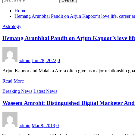
Search
Home
Hemang Arunbhai Pandit on Arjun Kapoor’s love life, career
Astrology
Hemang Arunbhai Pandit on Arjun Kapoor’s love lif
admin
Jun 28, 2022
0
Arjun Kapoor and Malaika Arora often give us major relationship goal
Read More
Breaking News
Latest News
Waseem Amrohi: Distinguished Digital Marketer And 
admin
Mar 8, 2019
0