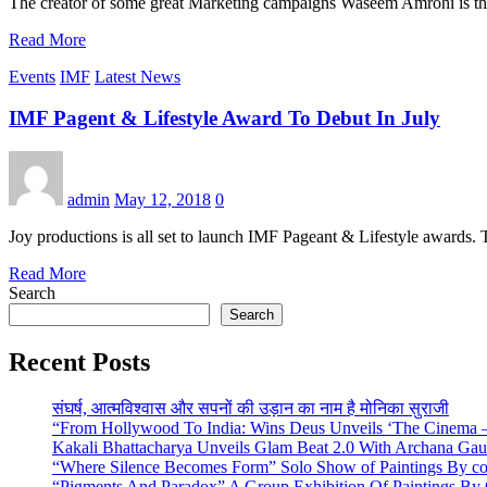
The creator of some great Marketing campaigns Waseem Amrohi is th
Read More
Events
IMF
Latest News
IMF Pagent & Lifestyle Award To Debut In July
admin
May 12, 2018
0
Joy productions is all set to launch IMF Pageant & Lifestyle awards. 
Read More
Search
Search
Recent Posts
संघर्ष, आत्मविश्वास और सपनों की उड़ान का नाम है मोनिका सुराजी
“From Hollywood To India: Wins Deus Unveils ‘The Cinema – 
Kakali Bhattacharya Unveils Glam Beat 2.0 With Archana Ga
“Where Silence Becomes Form” Solo Show of Paintings By cont
“Pigments And Paradox” A Group Exhibition Of Paintings By 6