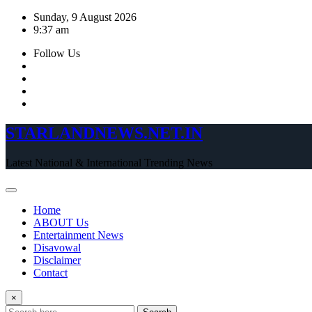
Skip
Sunday, 9 August 2026
to
9:37 am
content
Follow Us
STARLANDNEWS.NET.IN
Latest National & International Trending News
Home
ABOUT Us
Entertainment News
Disavowal
Disclaimer
Contact
×