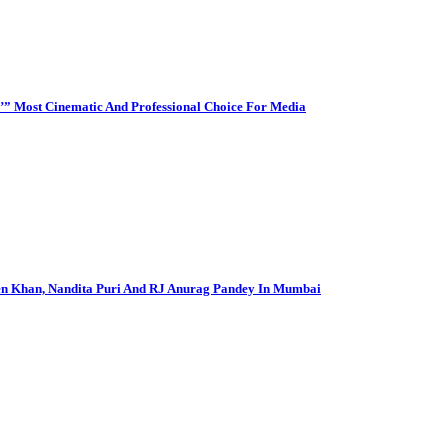
’” Most Cinematic And Professional Choice For Media
en Khan, Nandita Puri And RJ Anurag Pandey In Mumbai