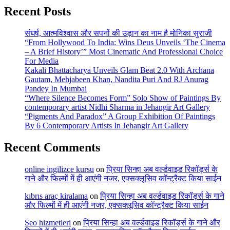
Recent Posts
संघर्ष, आत्मविश्वास और सपनों की उड़ान का नाम है मोनिका सुराजी
“From Hollywood To India: Wins Deus Unveils ‘The Cinema
– A Brief History’” Most Cinematic And Professional Choice
For Media
Kakali Bhattacharya Unveils Glam Beat 2.0 With Archana
Gautam, Mehjabeen Khan, Nandita Puri And RJ Anurag
Pandey In Mumbai
“Where Silence Becomes Form” Solo Show of Paintings By
contemporary artist Nidhi Sharma in Jehangir Art Gallery
“Pigments And Paradox” A Group Exhibition Of Paintings
By 6 Contemporary Artists In Jehangir Art Gallery
Recent Comments
online ingilizce kursu
on
प्रिया सिन्हा अब वर्ल्डवाइड रिकॉर्ड्स के
गाने और फिल्मों में ही आएंगी नजर, एक्सक्लूसिव कॉन्ट्रैक्ट किया साईन
kıbrıs araç kiralama
on
प्रिया सिन्हा अब वर्ल्डवाइड रिकॉर्ड्स के गाने
और फिल्मों में ही आएंगी नजर, एक्सक्लूसिव कॉन्ट्रैक्ट किया साईन
Seo hizmetleri
on
प्रिया सिन्हा अब वर्ल्डवाइड रिकॉर्ड्स के गाने और