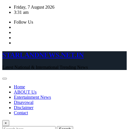
Skip
Friday, 7 August 2026
to
3:31 am
content
Follow Us
STARLANDNEWS.NET.IN
Latest National & International Trending News
Home
ABOUT Us
Entertainment News
Disavowal
Disclaimer
Contact
×