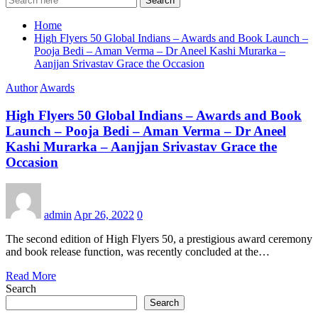
Search
Home
High Flyers 50 Global Indians – Awards and Book Launch –
Pooja Bedi – Aman Verma – Dr Aneel Kashi Murarka –
Aanjjan Srivastav Grace the Occasion
Author
Awards
High Flyers 50 Global Indians – Awards and Book
Launch – Pooja Bedi – Aman Verma – Dr Aneel
Kashi Murarka – Aanjjan Srivastav Grace the
Occasion
admin
Apr 26, 2022
0
The second edition of High Flyers 50, a prestigious award ceremony
and book release function, was recently concluded at the…
Read More
Search
Search