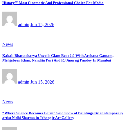
History’” Most Cinematic And Professional Choice For Media
admin
Jun 15, 2026
News
Kakali Bhattacharya Unveils Glam Beat 2.0 With Archana Gautam,
Mehjabeen Khan, Nandita Puri And RJ Anurag Pandey In Mumbai
admin
Jun 15, 2026
News
“Where Silence Becomes Form” Solo Show of Paintings By contemporary
artist Nidhi Sharma in Jehangir Art Gallery