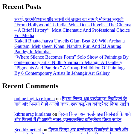
Recent Posts
संघर्ष, आत्मविश्वास और सपनों की उड़ान का नाम है मोनिका सुराजी
“From Hollywood To India: Wins Deus Unveils ‘The Cinema
– A Brief History’” Most Cinematic And Professional Choice
For Media
Kakali Bhattacharya Unveils Glam Beat 2.0 With Archana
Gautam, Mehjabeen Khan, Nandita Puri And RJ Anurag
Pandey In Mumbai
“Where Silence Becomes Form” Solo Show of Paintings By
contemporary artist Nidhi Sharma in Jehangir Art Gallery
“Pigments And Paradox” A Group Exhibition Of Paintings
By 6 Contemporary Artists In Jehangir Art Gallery
Recent Comments
online ingilizce kursu
on
प्रिया सिन्हा अब वर्ल्डवाइड रिकॉर्ड्स के
गाने और फिल्मों में ही आएंगी नजर, एक्सक्लूसिव कॉन्ट्रैक्ट किया साईन
kıbrıs araç kiralama
on
प्रिया सिन्हा अब वर्ल्डवाइड रिकॉर्ड्स के गाने
और फिल्मों में ही आएंगी नजर, एक्सक्लूसिव कॉन्ट्रैक्ट किया साईन
Seo hizmetleri
on
प्रिया सिन्हा अब वर्ल्डवाइड रिकॉर्ड्स के गाने और