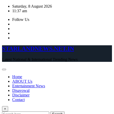
Skip
Saturday, 8 August 2026
to
11:37 am
content
Follow Us
STARLANDNEWS.NET.IN
Latest National & International Trending News
Home
ABOUT Us
Entertainment News
Disavowal
Disclaimer
Contact
×