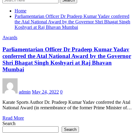
Search
Home
Parliamentarian Officer Dr Pradeep Kumar Yadav conferred
the Atal National Award by the Governor Shri Bhagat Singh
Koshyari at Raj Bhavan Mumbai
Awards
Parliamentarian Officer Dr Pradeep Kumar Yadav
conferred the Atal National Award by the Governor
Shri Bhagat Singh Koshyari at Raj Bhavan
Mumbai
admin
May 24, 2022
0
Karate Sports Author Dr. Pradeep Kumar Yadav conferred the Atal
National Award (in remembrance of the former Prime Minister of…
Read More
Search
Search