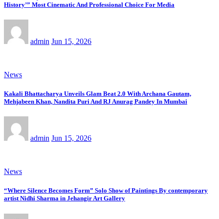
History’” Most Cinematic And Professional Choice For Media
admin
Jun 15, 2026
News
Kakali Bhattacharya Unveils Glam Beat 2.0 With Archana Gautam,
Mehjabeen Khan, Nandita Puri And RJ Anurag Pandey In Mumbai
admin
Jun 15, 2026
News
“Where Silence Becomes Form” Solo Show of Paintings By contemporary
artist Nidhi Sharma in Jehangir Art Gallery