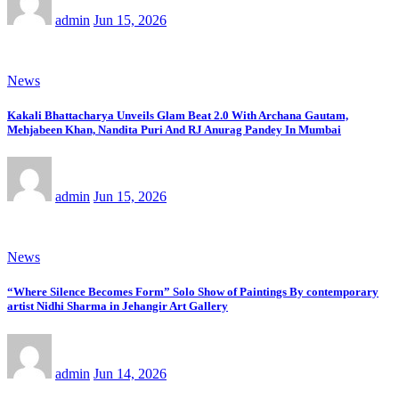
admin
Jun 15, 2026
News
Kakali Bhattacharya Unveils Glam Beat 2.0 With Archana Gautam,
Mehjabeen Khan, Nandita Puri And RJ Anurag Pandey In Mumbai
admin
Jun 15, 2026
News
“Where Silence Becomes Form” Solo Show of Paintings By contemporary
artist Nidhi Sharma in Jehangir Art Gallery
admin
Jun 14, 2026