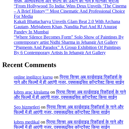
संघर्ष, आत्मविश्वास और सपनों की उड़ान का नाम है मोनिका सुराजी
“From Hollywood To India: Wins Deus Unveils ‘The Cinema
– A Brief History’” Most Cinematic And Professional Choice
For Media
Kakali Bhattacharya Unveils Glam Beat 2.0 With Archana
Gautam, Mehjabeen Khan, Nandita Puri And RJ Anurag
Pandey In Mumbai
“Where Silence Becomes Form” Solo Show of Paintings By
contemporary artist Nidhi Sharma in Jehangir Art Gallery
“Pigments And Paradox” A Group Exhibition Of Paintings
By 6 Contemporary Artists In Jehangir Art Gallery
Recent Comments
online ingilizce kursu
on
प्रिया सिन्हा अब वर्ल्डवाइड रिकॉर्ड्स के
गाने और फिल्मों में ही आएंगी नजर, एक्सक्लूसिव कॉन्ट्रैक्ट किया साईन
kıbrıs araç kiralama
on
प्रिया सिन्हा अब वर्ल्डवाइड रिकॉर्ड्स के गाने
और फिल्मों में ही आएंगी नजर, एक्सक्लूसिव कॉन्ट्रैक्ट किया साईन
Seo hizmetleri
on
प्रिया सिन्हा अब वर्ल्डवाइड रिकॉर्ड्स के गाने और
फिल्मों में ही आएंगी नजर, एक्सक्लूसिव कॉन्ट्रैक्ट किया साईन
kıbrıs medikal
on
प्रिया सिन्हा अब वर्ल्डवाइड रिकॉर्ड्स के गाने और
फिल्मों में ही आएंगी नजर, एक्सक्लूसिव कॉन्ट्रैक्ट किया साईन