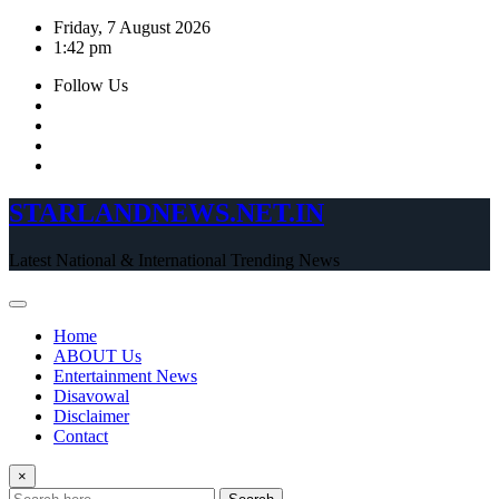
Skip
Friday, 7 August 2026
to
1:42 pm
content
Follow Us
STARLANDNEWS.NET.IN
Latest National & International Trending News
Home
ABOUT Us
Entertainment News
Disavowal
Disclaimer
Contact
×