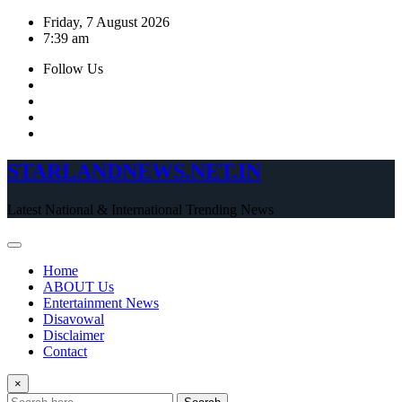
Skip
Friday, 7 August 2026
to
7:39 am
content
Follow Us
STARLANDNEWS.NET.IN
Latest National & International Trending News
Home
ABOUT Us
Entertainment News
Disavowal
Disclaimer
Contact
×