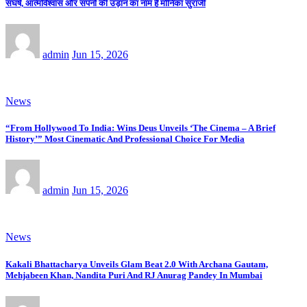
संघर्ष, आत्मविश्वास और सपनों की उड़ान का नाम है मोनिका सुराजी
admin
Jun 15, 2026
News
“From Hollywood To India: Wins Deus Unveils ‘The Cinema – A Brief
History’” Most Cinematic And Professional Choice For Media
admin
Jun 15, 2026
News
Kakali Bhattacharya Unveils Glam Beat 2.0 With Archana Gautam,
Mehjabeen Khan, Nandita Puri And RJ Anurag Pandey In Mumbai