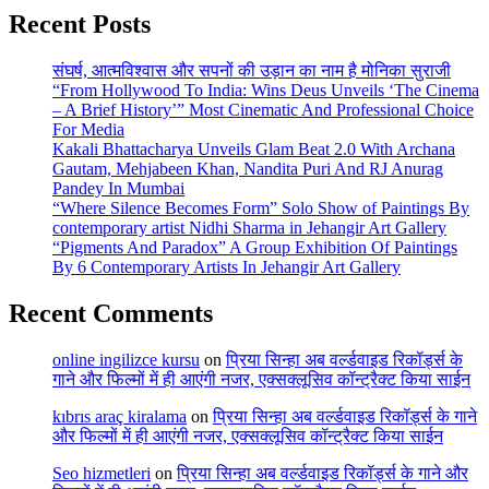
Recent Posts
संघर्ष, आत्मविश्वास और सपनों की उड़ान का नाम है मोनिका सुराजी
“From Hollywood To India: Wins Deus Unveils ‘The Cinema
– A Brief History’” Most Cinematic And Professional Choice
For Media
Kakali Bhattacharya Unveils Glam Beat 2.0 With Archana
Gautam, Mehjabeen Khan, Nandita Puri And RJ Anurag
Pandey In Mumbai
“Where Silence Becomes Form” Solo Show of Paintings By
contemporary artist Nidhi Sharma in Jehangir Art Gallery
“Pigments And Paradox” A Group Exhibition Of Paintings
By 6 Contemporary Artists In Jehangir Art Gallery
Recent Comments
online ingilizce kursu
on
प्रिया सिन्हा अब वर्ल्डवाइड रिकॉर्ड्स के
गाने और फिल्मों में ही आएंगी नजर, एक्सक्लूसिव कॉन्ट्रैक्ट किया साईन
kıbrıs araç kiralama
on
प्रिया सिन्हा अब वर्ल्डवाइड रिकॉर्ड्स के गाने
और फिल्मों में ही आएंगी नजर, एक्सक्लूसिव कॉन्ट्रैक्ट किया साईन
Seo hizmetleri
on
प्रिया सिन्हा अब वर्ल्डवाइड रिकॉर्ड्स के गाने और