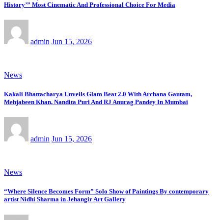
History’” Most Cinematic And Professional Choice For Media
admin
Jun 15, 2026
News
Kakali Bhattacharya Unveils Glam Beat 2.0 With Archana Gautam,
Mehjabeen Khan, Nandita Puri And RJ Anurag Pandey In Mumbai
admin
Jun 15, 2026
News
“Where Silence Becomes Form” Solo Show of Paintings By contemporary
artist Nidhi Sharma in Jehangir Art Gallery