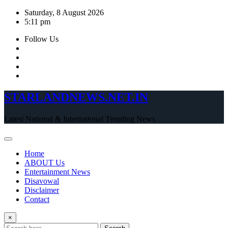
Skip
Saturday, 8 August 2026
to
5:11 pm
content
Follow Us
STARLANDNEWS.NET.IN
Latest National & International Trending News
Home
ABOUT Us
Entertainment News
Disavowal
Disclaimer
Contact
×