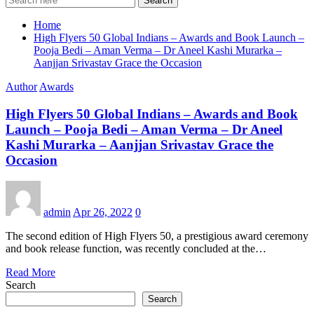
Search
Home
High Flyers 50 Global Indians – Awards and Book Launch –
Pooja Bedi – Aman Verma – Dr Aneel Kashi Murarka –
Aanjjan Srivastav Grace the Occasion
Author
Awards
High Flyers 50 Global Indians – Awards and Book
Launch – Pooja Bedi – Aman Verma – Dr Aneel
Kashi Murarka – Aanjjan Srivastav Grace the
Occasion
admin
Apr 26, 2022
0
The second edition of High Flyers 50, a prestigious award ceremony
and book release function, was recently concluded at the…
Read More
Search
Search