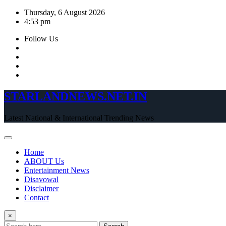
Skip
Thursday, 6 August 2026
to
4:53 pm
content
Follow Us
STARLANDNEWS.NET.IN
Latest National & International Trending News
Home
ABOUT Us
Entertainment News
Disavowal
Disclaimer
Contact
×