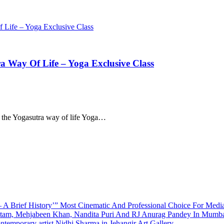
 Life – Yoga Exclusive Class
a Way Of Life – Yoga Exclusive Class
h the Yogasutra way of life Yoga…
A Brief History’” Most Cinematic And Professional Choice For Medi
utam, Mehjabeen Khan, Nandita Puri And RJ Anurag Pandey In Mumb
emporary artist Nidhi Sharma in Jehangir Art Gallery