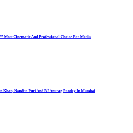
’” Most Cinematic And Professional Choice For Media
en Khan, Nandita Puri And RJ Anurag Pandey In Mumbai