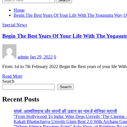
Search
Home
Begin The Best Years Of Your Life With The Yogasutra Way Of
Special News
Begin The Best Years Of Your Life With The Yogasutr
admin
Jan 29, 2022
0
From: 1st to 7th February 2022 Begin the Best years of your life Wit
Read More
Search
Search
Recent Posts
संघर्ष, आत्मविश्वास और सपनों की उड़ान का नाम है मोनिका सुराजी
“From Hollywood To India: Wins Deus Unveils ‘The Cinema – 
Kakali Bhattacharya Unveils Glam Beat 2.0 With Archana Ga
“Where Silence Becomes Form” Solo Show of Paintings By cont