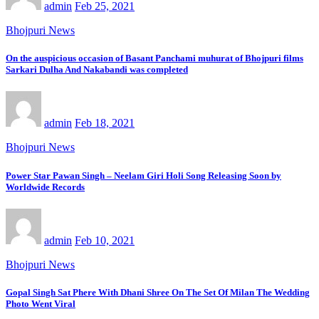
admin
Feb 25, 2021
Bhojpuri News
On the auspicious occasion of Basant Panchami muhurat of Bhojpuri films
Sarkari Dulha And Nakabandi was completed
admin
Feb 18, 2021
Bhojpuri News
Power Star Pawan Singh – Neelam Giri Holi Song Releasing Soon by
Worldwide Records
admin
Feb 10, 2021
Bhojpuri News
Gopal Singh Sat Phere With Dhani Shree On The Set Of Milan The Wedding
Photo Went Viral