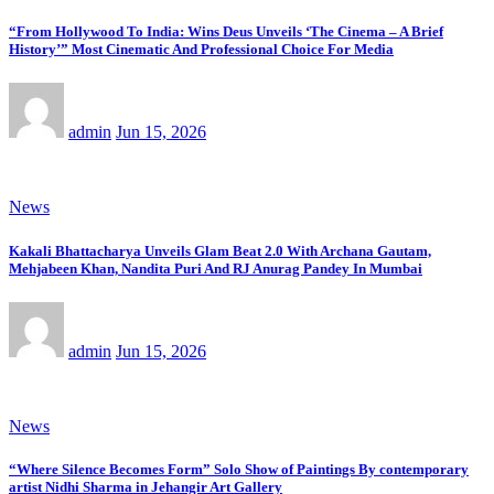
“From Hollywood To India: Wins Deus Unveils ‘The Cinema – A Brief
History’” Most Cinematic And Professional Choice For Media
admin
Jun 15, 2026
News
Kakali Bhattacharya Unveils Glam Beat 2.0 With Archana Gautam,
Mehjabeen Khan, Nandita Puri And RJ Anurag Pandey In Mumbai
admin
Jun 15, 2026
News
“Where Silence Becomes Form” Solo Show of Paintings By contemporary
artist Nidhi Sharma in Jehangir Art Gallery