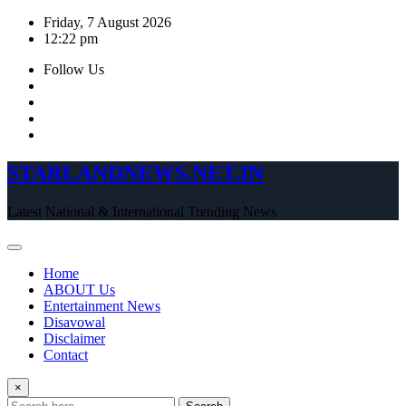
Skip
Friday, 7 August 2026
to
12:22 pm
content
Follow Us
STARLANDNEWS.NET.IN
Latest National & International Trending News
Home
ABOUT Us
Entertainment News
Disavowal
Disclaimer
Contact
×