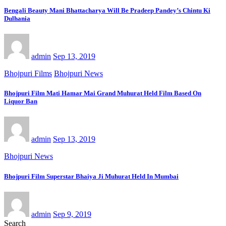
Bengali Beauty Mani Bhattacharya Will Be Pradeep Pandey’s Chintu Ki
Dulhania
admin
Sep 13, 2019
Bhojpuri Films
Bhojpuri News
Bhojpuri Film Mati Hamar Mai Grand Muhurat Held Film Based On
Liquor Ban
admin
Sep 13, 2019
Bhojpuri News
Bhojpuri Film Superstar Bhaiya Ji Muhurat Held In Mumbai
admin
Sep 9, 2019
Search