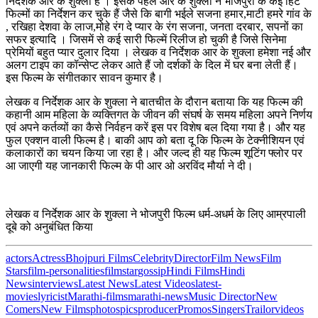
निर्देशक आर के शुक्ला है । इसके पहले आर के शुक्ला ने भोजपुरी के कई हिट
फिल्मों का निर्देशन कर चुके हैं जैसे कि बागी भईले सजना हमार,माटी हमरे गांव के
, रखिहा देशवा के लाज,मोहे रंग दे प्यार के रंग सजना, जनता दरबार, सपनों का
सफर इत्यादि । जिसमें से कई सारी फिल्में रिलीज हो चुकी है जिसे सिनेमा
प्रेमियों बहुत प्यार दुलार दिया । लेखक व निर्देशक आर के शुक्ला हमेशा नई और
अलग टाइप का कॉन्सेप्ट लेकर आते हैं जो दर्शकों के दिल में घर बना लेती हैं।
इस फिल्म के संगीतकार सावन कुमार है।
लेखक व निर्देशक आर के शुक्ला ने बातचीत के दौरान बताया कि यह फिल्म की
कहानी आम महिला के व्यक्तिगत के जीवन की संघर्ष के समय महिला अपने निर्णय
एवं अपने कर्तव्यों का कैसे निर्वहन करें इस पर विशेष बल दिया गया है। और यह
फुल एक्शन वाली फिल्म है। बाकी आप को बता दू कि फिल्म के टेक्नीशियन एवं
कलाकारों का चयन किया जा रहा है। और जल्द ही यह फिल्म शूटिंग फ्लोर पर
आ जाएगी यह जानकारी फिल्म के पी आर ओ अरविंद मौर्या ने दी।
लेखक व निर्देशक आर के शुक्ला ने भोजपुरी फिल्म धर्म-अधर्म के लिए आम्रपाली
दूबे को अनुबंधित किया
actors
Actress
Bhojpuri Films
Celebrity
Director
Film News
Film
Stars
film-personalities
filmstar
gossip
Hindi Films
Hindi
News
interviews
Latest News
Latest Videos
latest-
movies
lyricist
Marathi-films
marathi-news
Music Director
New
Comers
New Films
photos
pics
producer
Promos
Singers
Trailor
videos