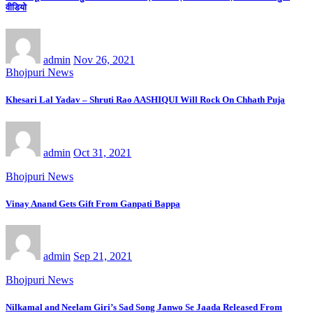
वीडियो
admin
Nov 26, 2021
Bhojpuri News
Khesari Lal Yadav – Shruti Rao AASHIQUI Will Rock On Chhath Puja
admin
Oct 31, 2021
Bhojpuri News
Vinay Anand Gets Gift From Ganpati Bappa
admin
Sep 21, 2021
Bhojpuri News
Nilkamal and Neelam Giri’s Sad Song Janwo Se Jaada Released From