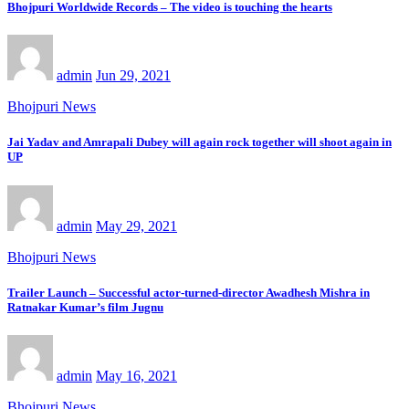
Bhojpuri Worldwide Records – The video is touching the hearts
admin
Jun 29, 2021
Bhojpuri News
Jai Yadav and Amrapali Dubey will again rock together will shoot again in
UP
admin
May 29, 2021
Bhojpuri News
Trailer Launch – Successful actor-turned-director Awadhesh Mishra in
Ratnakar Kumar’s film Jugnu
admin
May 16, 2021
Bhojpuri News