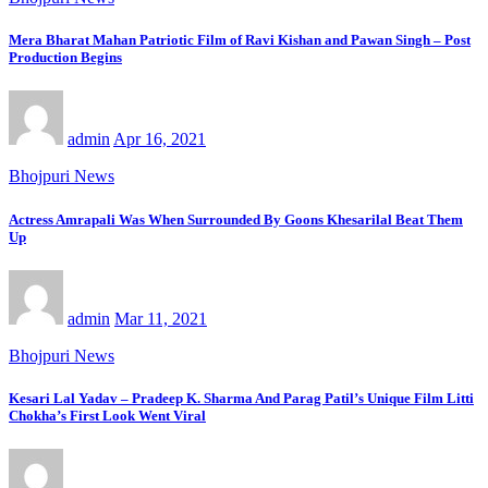
Mera Bharat Mahan Patriotic Film of Ravi Kishan and Pawan Singh – Post
Production Begins
admin
Apr 16, 2021
Bhojpuri News
Actress Amrapali Was When Surrounded By Goons Khesarilal Beat Them
Up
admin
Mar 11, 2021
Bhojpuri News
Kesari Lal Yadav – Pradeep K. Sharma And Parag Patil’s Unique Film Litti
Chokha’s First Look Went Viral