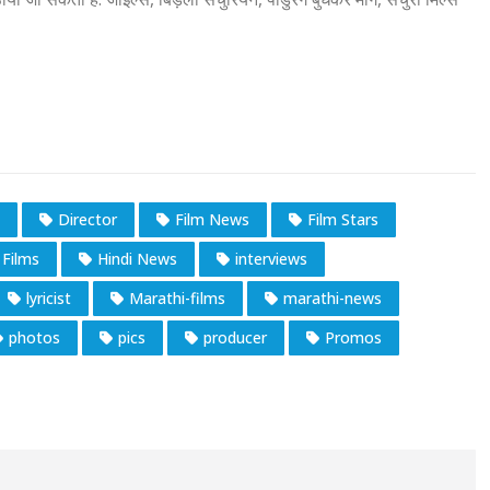
Director
Film News
Film Stars
 Films
Hindi News
interviews
lyricist
Marathi-films
marathi-news
photos
pics
producer
Promos