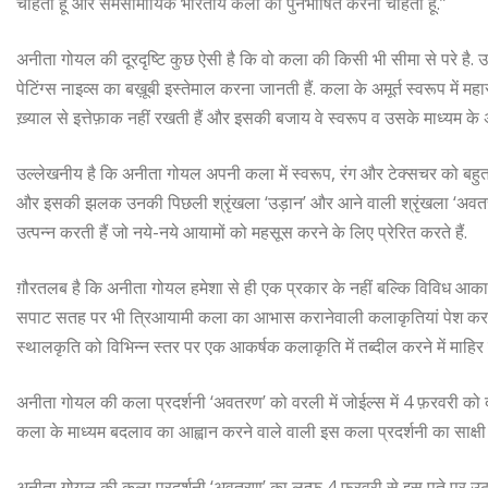
चाहती हूं और समसामायिक भारतीय कला को पुनर्भाषित करना चाहती हूं.”
अनीता गोयल की दूरदृष्टि कुछ ऐसी है कि वो कला की किसी भी सीमा से परे है. उन
पेटिंग्स नाइव्स का बख़ूबी इस्तेमाल करना जानती हैं. कला के अमूर्त स्वरूप में 
ख़्याल से इत्तेफ़ाक नहीं रखती हैं और इसकी बजाय वे स्वरूप व उसके माध्यम के अ
उल्लेखनीय है कि अनीता गोयल अपनी कला में स्वरूप, रंग और टेक्सचर को बहुत महत
और इसकी झलक उनकी पिछली श्रृंखला ‘उड़ान’ और आने वाली श्रृंखला ‘अवतरण’ 
उत्पन्न करती हैं जो नये-नये आयामों को‌ महसूस करने के लिए प्रेरित करते हैं.
ग़ौरतलब है कि अनीता गोयल हमेशा से ही एक प्रकार के नहीं बल्कि विविध आक
सपाट सतह पर भी त्रिआयामी कला का आभास करानेवाली कलाकृतियां पेश करती आई 
स्थालकृति को विभिन्न स्तर पर एक आकर्षक कलाकृति में तब्दील करने में माहिर है
अनीता गोयल की कला प्रदर्शनी ‘अवतरण’ को वरली में जोईल्स में 4 फ़रवरी क
कला के माध्यम बदलाव का आह्वान करने वाले वाली इस कला प्रदर्शनी का साक्षी 
अनीता गोयल की कला प्रदर्शनी ‘अवतरण’ का लुत्फ़ 4 फ़रवरी से इस पते पर उठाया 