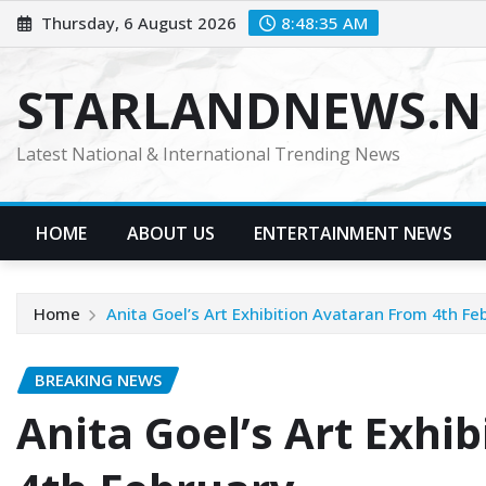
Skip
Thursday, 6 August 2026
8:48:36 AM
to
content
STARLANDNEWS.NE
Latest National & International Trending News
HOME
ABOUT US
ENTERTAINMENT NEWS
Home
Anita Goel’s Art Exhibition Avataran From 4th Fe
BREAKING NEWS
Anita Goel’s Art Exhi