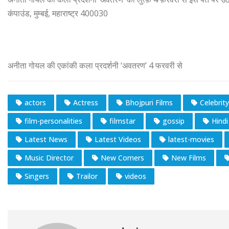
कंपाउंड, मुम्बई, महाराष्ट्र 400030
अनीता गोयल की एकांकी कला प्रदर्शनी ‘अवतरण’ 4 फरवरी से
actors
Actress
Bhojpuri Films
Celebrity
film-personalities
filmstar
gossip
Hindi
Latest News
Latest Videos
latest-movies
Music Director
New Comers
New Films
Singers
Trailor
videos